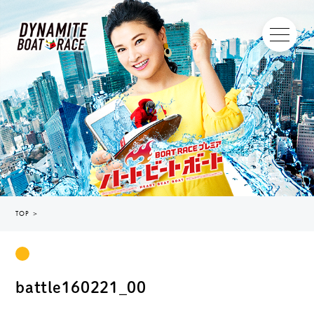
TOP
＞
battle160221_00