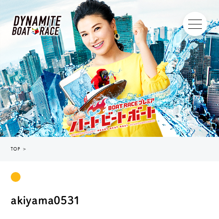
TOP
＞
akiyama0531