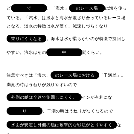
ど
で
、「海水」
のレース場
は海を使っ
ている。「汽水」は淡水と海水が混ざり合っているレース場
となる。淡水の特徴は水が硬く、減速しづらくなり
乗りにくくなる
。海水は水が柔らかいのが特徴で旋回し
やすい。汽水はその
中
間くらい。
注意すべきは「海水」
のレース場における
「干満差」。
満潮の時はうねりが残りやすいので
外側の艇は全速で旋回しにくく、
インが有利にな
り
、干潮の時はうねりがなくなるので
水面が安定し外側の艇は攻撃的な戦法がとりやすく
な