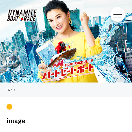
TOP
＞
image