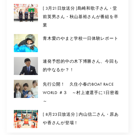
[ 3月21日放送分 ]島崎和歌子さん・堂
前英男さん・秋山基裕さんが番組を卒
業
青木愛のやまと学校一日体験レポート
連発予想的中の木下博勝さん、今回も
的中なるか？！
先行公開！ 久住小春のBOAT RACE
WORLD ＃３ ～村上遼選手に1日密着
～
[ 8月23日放送分 ] 内山信二さん・原あ
や香さんが登場！