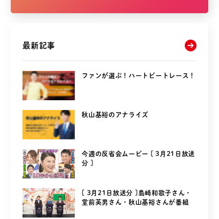
最新記事
ファンが選ぶ！ハートビートレース！
秋山基裕のアナライズ
今週の反省会ムービー [ 3月21日放送
分 ]
[ 3月21日放送分 ]島崎和歌子さん・
堂前英男さん・秋山基裕さんが番組
を...