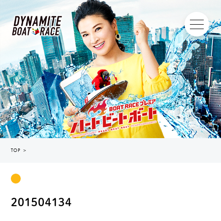
TOP
＞
201504134